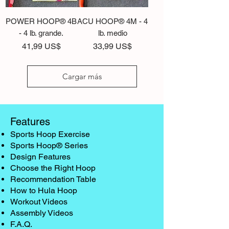
POWER HOOP® 4B
ACU HOOP® 4M - 4
- 4 lb. grande.
lb. medio
Precio
Precio
41,99 US$
33,99 US$
Cargar más
Features
Sports Hoop Exercise
Sports Hoop® Series
Design Features
Choose the Right Hoop
Recommendation Table
How to Hula Hoop
Workout Videos
Assembly Videos
F.A.Q.