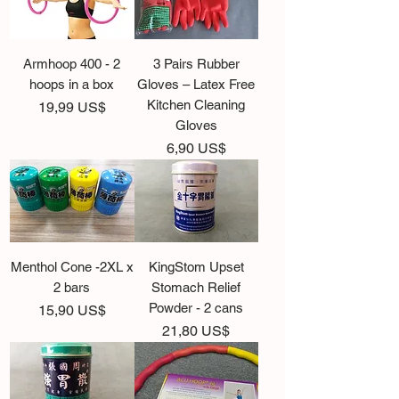
Armhoop 400 - 2
3 Pairs Rubber
hoops in a box
Gloves – Latex Free
Kitchen Cleaning
Precio
19,99 US$
Gloves
Precio
6,90 US$
Menthol Cone -2XL x
KingStom Upset
2 bars
Stomach Relief
Powder - 2 cans
Precio
15,90 US$
Precio
21,80 US$