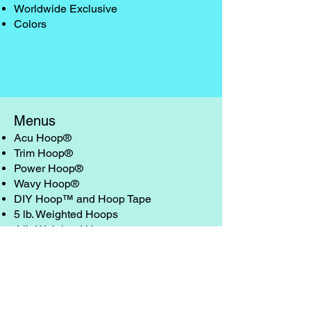
Worldwide Exclusive
Colors
Menus
Acu Hoop®
Trim Hoop®
Power Hoop®
Wavy Hoop®
DIY Hoop™ and Hoop Tape
5 lb. Weighted Hoops
4 lb. Weighted Hoops
3 lb. Weighted Hoops
1-2 lb. Hula Hoops
Arm Hoop & Hoop Accessories
Yoga Products
Home Fitness Products