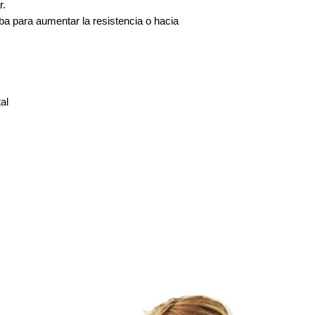
r.
Su pedido se enviar
riba para aumentar la resistencia o hacia
el producto esté ago
En EE. UU., La ent
de 2 a 8 días hábiles
En EE. UU., La entre
6 días hábiles (de lu
al
En las islas perifér
entrega prioritaria 
(de lunes a viernes).
Entrega especial: ll
Para obtener más det
nuestra página de "g
Transporte
a países
nuestra página "gast
Cambio y devolución
"Cambio y garantía".