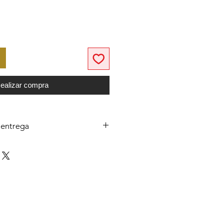
ealizar compra
 entrega
 un cálculo en tiempo real en EE.
 USPS o UPS / FedEx.
a los EE. UU. Contiguos será
 UPS / FedEx
servicio de tierra.
a Alaska, Hawái, islas periféricas
regado por USPS.
entrega en EE. UU.