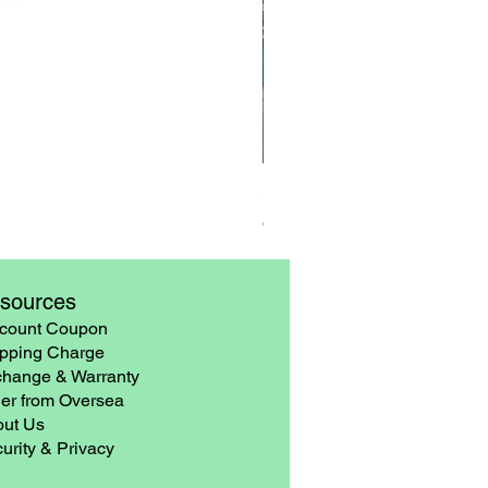
3 Pairs Rubber Gloves – Late
Precio
6,90 US$
sources
count Coupon
pping Charge
hange & Warranty
er from Oversea
ut Us
urity & Privacy