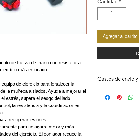
Cantidad
*
Agregar al carrito
R
iento de fuerza de mano con resistencia
 ejercicio más enfocado.
Gastos de envío y
equipo de ejercicio para fortalecer la
El cargo de envío es
lo de la muñeca aislados. Ayuda a mejorar el
UU. Por el sistema
l estrés, supera el sesgo del lado
El envío del pedido 
ntrol, la resistencia y la coordinación en
enviado por USPS o
zo.
El envío de pedidos 
para recuperar lesiones
y APO AFO será ent
camente para un agarre mejor y más
tados del ejercicio. El contador reduce la
Tiempo de envío de 