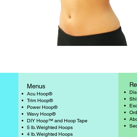
Vista rápida
Re
Menus
Dis
Acu Hoop®
Shi
Trim Hoop®
Exc
Power Hoop®
Ord
Wavy Hoop®
Abo
DIY Hoop™ and Hoop Tape
Sec
5 lb. Weighted Hoops
4 lb. Weighted Hoops