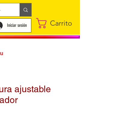
Carrito
Iniciar sesión
su
ra ajustable
ador
o